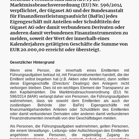
Marktmissbrauchsverordnung (EU) Nr. 596/2014
verpflichtet, der Gigaset AG und der Bundesanstalt
für Finanzdienstleistungsaufsicht (BaFin) jedes
Eigengeschäft mit Anteilen oder Schuldtiteln der
Gigaset AG oder damit verbundenen Derivaten oder
anderen damit verbundenen Finanzinstrumenten zu
melden, soweit der Wert der innerhalb eines
Kalenderjahres getätigten Geschäfte die Summe von
EUR 20.000,00 erreicht oder übersteigt.
Gesetzlicher Hintergrund
Wenn eine Person, die innerhalb eines Emittenten mit
Führungsaufgaben betraut ist, mit Finanzinstrumenten handelt, die der
Emittent selbst begeben hat (z.B. Aktien oder Anleihen), dann sollten
diese Eigengeschäfte (Directors' Dealings) den Anlegern nicht
verborgen bleiben. Dies ist ein wichtiges Element der Transparenz an
den Kapitalmärkten. Die Marktmissbrauchsverordnung (EU) Nr.
596/2014 (MAR) verlangt daher von Personen, die Führungsaufgaben
wahrnehmen, dass sie sowohl dem Emittenten als auch der
zuständigen Behörde (der BaFin) Eigengeschäfte mit
finanzmarktgehandelten Anteilen oder Schuldtiteln des Emittenten
oder damit verbundenen Derivaten oder anderen damit verbundenen
Finanzinstrumenten innerhalb von drei Geschäftstagen melden.
Als Personen, die Führungsaufgaben wahrnehmen, gelten Personen,
die einem Verwaltungs-, Leitungs- oder Aufsichtsorgan des Emittenten
angehören sowie Personen, die regelmäßig Zugang zu